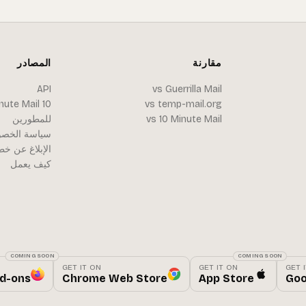
مقارنة
المصادر
API
vs Guerrilla Mail
10 Minute Mail
vs temp-mail.org
vs 10 Minute Mail
للمطورين
سياسة الخصو
الإبلاغ عن خط
كيف يعمل
COMING SOON
COMING SOON
GET IT ON
GET IT ON
GET 
dd-ons
Chrome Web Store
App Store
Goo