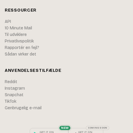
RESSOURCER
API
10 Minute Mail
Til udviklere
Privatlivspolitik
Rapportér en fejl?
Sådan virker det
ANVENDELSESTILFÆLDE
Reddit
Instagram
Snapchat
TikTok
Genbrugelig e-mail
NEW
COMING SOON
GET IT ON
GET IT ON