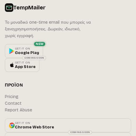
TempMailer
Το μοναδικό one-time email που μπορείς να
ξαναχρησιμοποιήσεις. Δωρεάν, ιδιωτικό,
χωρίς εγγραφή.
NEW
GET IT ON
Google Play
COMING SOON
GET IT ON
App Store
ΠΡΟΪΌΝ
Pricing
Contact
Report Abuse
GET IT ON
Chrome Web Store
COMING SOON