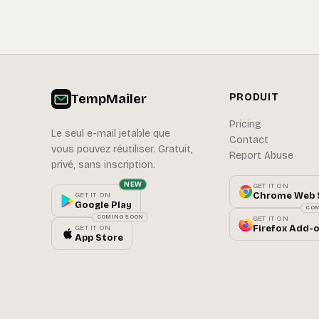
TempMailer
PRODUIT
Pricing
Le seul e-mail jetable que
Contact
vous pouvez réutiliser. Gratuit,
Report Abuse
privé, sans inscription.
NEW
GET IT ON
Chrome Web 
GET IT ON
Google Play
COM
COMING SOON
GET IT ON
Firefox Add-
GET IT ON
App Store