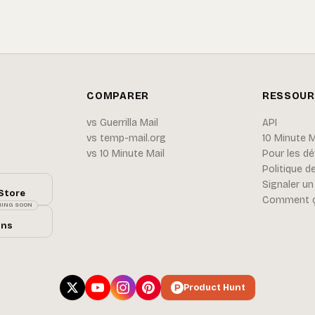
COMPARER
RESSOUR
vs Guerrilla Mail
API
vs temp-mail.org
10 Minute M
vs 10 Minute Mail
Pour les d
Politique de
Signaler un
Store
Comment ç
ING SOON
ons
Product Hunt