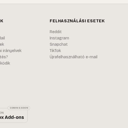
OK
FELHASZNÁLÁSI ESETEK
Reddit
ail
Instagram
nek
Snapchat
 irányelvek
TikTok
ntés?
Újrafelhasználható e-mail
ködik
COMING SOON
 ON
ox Add-ons