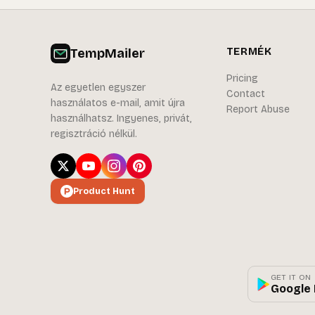
TempMailer
TERMÉK
Pricing
Az egyetlen egyszer
Contact
használatos e-mail, amit újra
Report Abuse
használhatsz. Ingyenes, privát,
regisztráció nélkül.
Product Hunt
GET IT ON
Google 