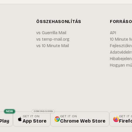
ÖSSZEHASONLÍTÁS
FORRÁS
vs Guerrilla Mail
API
vs temp-mail.org
10 Minute M
vs 10 Minute Mail
Fejlesztők
Adatvédelmi
Hibabejele
Hogyan mű
NEW
COMING SOON
GET IT ON
GET IT ON
GET IT
Play
App Store
Chrome Web Store
Firef