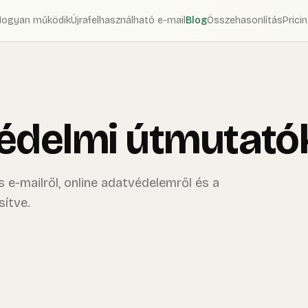
Hogyan működik
Újrafelhasználható e-mail
Blog
Összehasonlítás
Prici
védelmi útmutató
 e-mailről, online adatvédelemről és a
sítve.