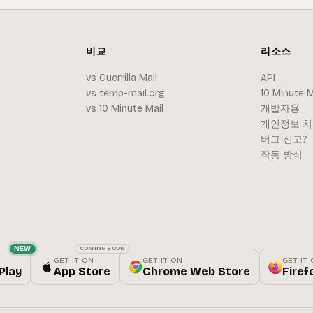
비교
리소스
vs Guerrilla Mail
API
vs temp-mail.org
10 Minute M
vs 10 Minute Mail
개발자용
개인정보 
버그 신고?
작동 방식
NEW
COMING SOON
GET IT ON
GET IT ON
GET IT
Play
App Store
Chrome Web Store
Firef