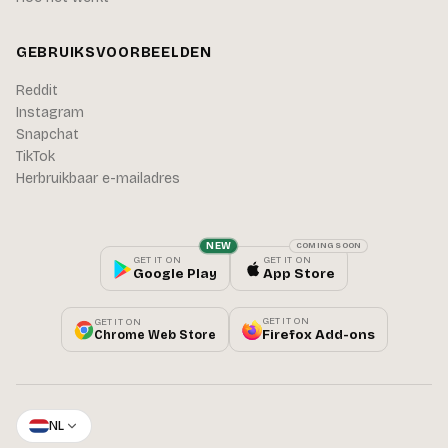
GEBRUIKSVOORBEELDEN
Reddit
Instagram
Snapchat
TikTok
Herbruikbaar e-mailadres
NEW
COMING SOON
GET IT ON
GET IT ON
Google Play
App Store
GET IT ON
GET IT ON
Firefox Add-ons
Chrome Web Store
NL