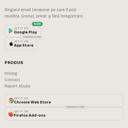
Singurul email temporar pe care îl poți
reutiliza. Gratuit, privat și fără înregistrare.
NEW
GET IT ON
Google Play
COMING SOON
GET IT ON
App Store
PRODUS
Pricing
Contact
Report Abuse
GET IT ON
Chrome Web Store
COMING SOON
GET IT ON
Firefox Add-ons