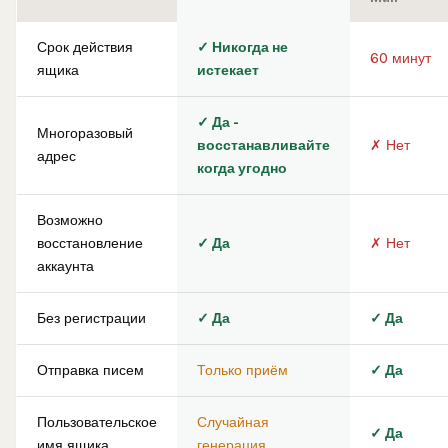
Срок действия
✓ Никогда не
60 минут
ящика
истекает
✓ Да -
Многоразовый
восстанавливайте
✗ Нет
адрес
когда угодно
Возможно
восстановление
✓ Да
✗ Нет
аккаунта
Без регистрации
✓ Да
✓ Да
Отправка писем
Только приём
✓ Да
Пользовательское
Случайная
✓ Да
имя ящика
генерация