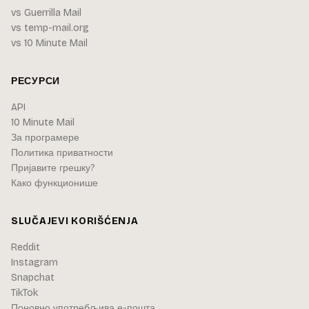
vs Guerrilla Mail
vs temp-mail.org
vs 10 Minute Mail
РЕСУРСИ
API
10 Minute Mail
За програмере
Политика приватности
Пријавите грешку?
Како функционише
SLUČAJEVI KORIŠĆENJA
Reddit
Instagram
Snapchat
TikTok
Поновно употребљива е-пошта