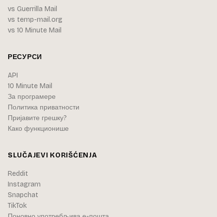
vs Guerrilla Mail
vs temp-mail.org
vs 10 Minute Mail
РЕСУРСИ
API
10 Minute Mail
За програмере
Политика приватности
Пријавите грешку?
Како функционише
SLUČAJEVI KORIŠĆENJA
Reddit
Instagram
Snapchat
TikTok
Поновно употребљива е-пошта