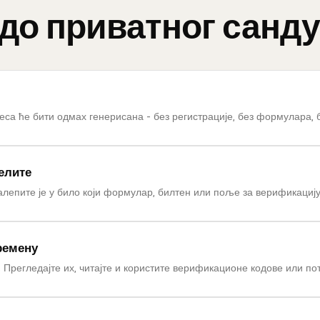
 до приватног санд
еса ће бити одмах генерисана - без регистрације, без формулара, 
желите
алепите је у било који формулар, билтен или поље за верификацију
ремену
 Прегледајте их, читајте и користите верификационе кодове или по