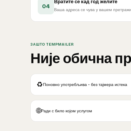
Вратите се кад год желите
04
Ваша адреса се чува у вашем претражива
ЗАШТО TEMPMAILER
Није обична п
♻️
Поновно употребљива - без тајмера истека
🌐
Ради с било којом услугом