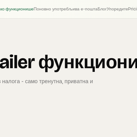
ако функционише
Поновно употребљива е-пошта
Блог
Упоредите
Pric
ailer функцион
 налога - само тренутна, приватна и