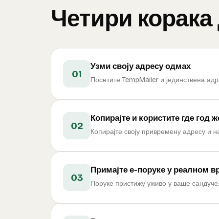
Четири корака
Узми своју адресу одмах
01
Посетите TempMailer и јединствена адр
Копирајте и користите где год 
02
Копирајте своју привремену адресу и н
Примајте е-поруке у реалном в
03
Поруке пристижу уживо у ваше сандуче.