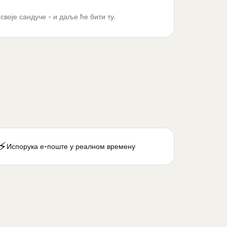
своје сандуче - и даље ће бити ту.
⚡
Испорука е-поште у реалном времену