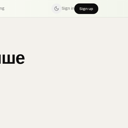
ing
Sign in
Sign up
ише