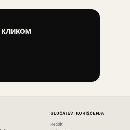
 кликом
SLUČAJEVI KORIŠĆENJA
Reddit