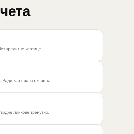
учета
без кредитне картице.
. Ради као права е-пошта.
тврдне линкове тренутно.