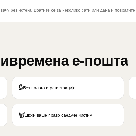
чу без истека. Вратите се за неколико сати или дана и повратите 
ривремена е-пошта
🔒
Без налога и регистрације
🗑️
Држи ваше право сандуче чистим