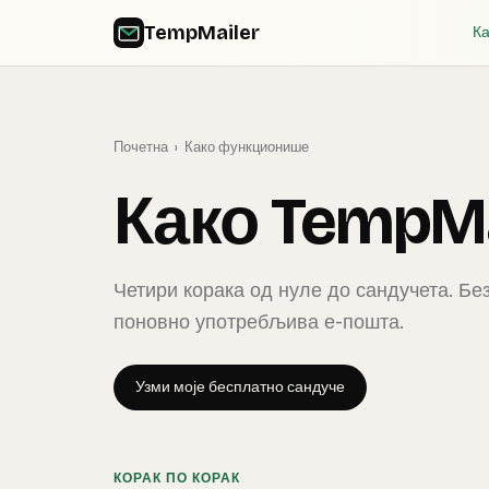
TempMailer
К
Почетна
›
Како функционише
Како TempM
Четири корака од нуле до сандучета. Без
поновно употребљива е-пошта.
Узми моје бесплатно сандуче
КОРАК ПО КОРАК