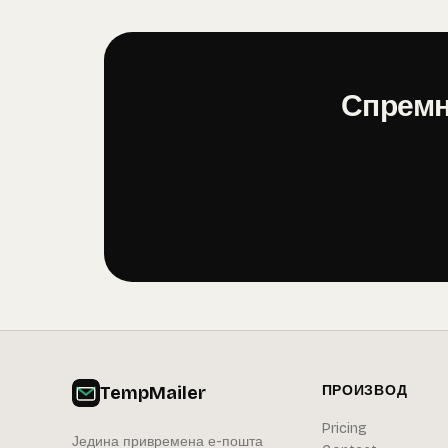
Спремн
TempMailer
ПРОИЗВОД
Pricing
Једина привремена е-пошта