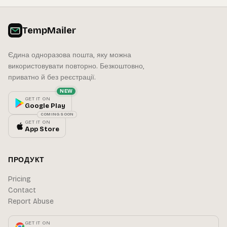
TempMailer
Єдина одноразова пошта, яку можна
використовувати повторно. Безкоштовно,
приватно й без реєстрації.
NEW
GET IT ON
Google Play
COMING SOON
GET IT ON
App Store
ПРОДУКТ
Pricing
Contact
Report Abuse
GET IT ON