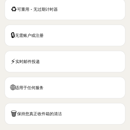
♻️
可重用 - 无过期计时器
🔒
无需账户或注册
⚡
实时邮件投递
🌐
适用于任何服务
🗑️
保持您真正收件箱的清洁