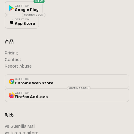
NEW
GET IT ON
Google Play
COMING SOON
GET IT ON
App Store
产品
Pricing
Contact
Report Abuse
GET IT ON
Chrome Web Store
COMING SOON
GET IT ON
Firefox Add-ons
对比
vs Guerrilla Mail
vs temp-mail.org